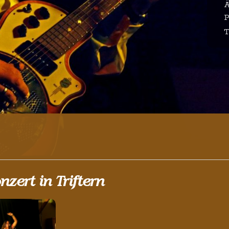
Ä
P
T
nzert in Triftern