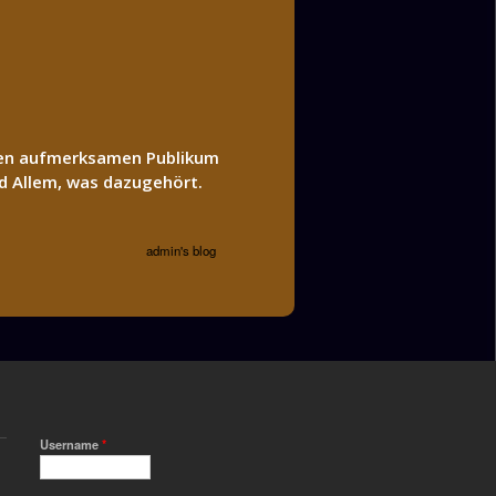
ollen aufmerksamen Publikum
d Allem, was dazugehört.
admin's blog
Username
*