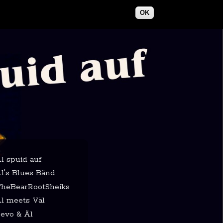
OK
l spuid auf
l's Blues Bänd
heBearRootSheiks
l meets Väl
evo & Äl