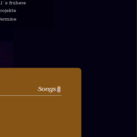
l´s frühere
rojekte
ermine