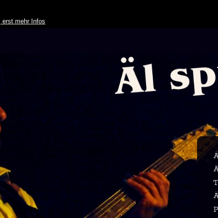
Skip to
main
 erst mehr Infos
content
Ä
Ä
T
Ä
P