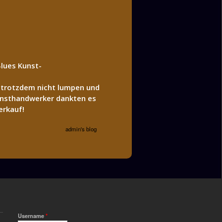
lues Kunst-
e trotzdem nicht lumpen und
Kunsthandwerker dankten es
erkauf!
admin's blog
Username
*