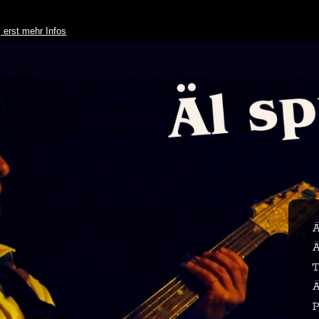
Skip to
main
 erst mehr Infos
content
Ä
Ä
T
Ä
P