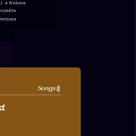
l´s frühere
rojekte
ermine
kt