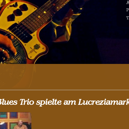
Ä
P
T
Blues Trio spielte am Lucreziamar