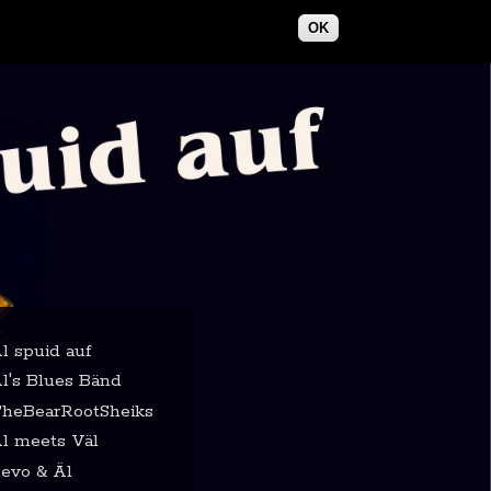
OK
l spuid auf
l's Blues Bänd
heBearRootSheiks
l meets Väl
evo & Äl